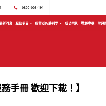
們
0800-003-191
最新消息
服務項目
經營者的勝利學
成功案例
戰勝專欄
常見
服務手冊 歡迎下載！】