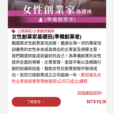
公開課程/企業顧問輔導
女性創業家基礎班(準備創業者)
戰國策女性創業家培訓營，邀請台灣一流的專家培
訓優秀的女性未來成為傑出的企業家及領導主管，
我們期望妳能成就最好的自己！為準備創業的女性
提供全面的領導、企業管理、家庭平衡以及網路行
銷的知識和技能，幫助女性在創業旅程中取得成
功。若您已經創業成立公司超過一年，
歡迎報名女
諮詢
性企業家經營管理進階班(公司已成立)課程
詳細課程說明
NT$
10,000
了解更多