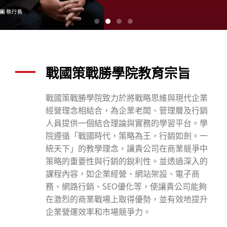
營
管
理
戰國策戰勝學院教育宗旨
顧
問
戰國策戰勝學院致力於將戰略思維與現代企業
經營理念相結合，為企業老闆、管理層及行銷
與
人員提供一個結合理論與實務的學習平台。學
院遵循「戰國時代，策略為王，行銷如劍。一
AI
統天下」的教學理念，讓貴公司在商業競爭中
策略的重要性與行銷的銳利性。並透過深入的
實
課程內容，如企業經營、網站架設、電子商
戰
務、網路行銷、SEO優化等，使讓貴公司能夠
在激烈的商業戰場上取得優勢，並有效地提升
課
企業營運效率和市場競爭力。