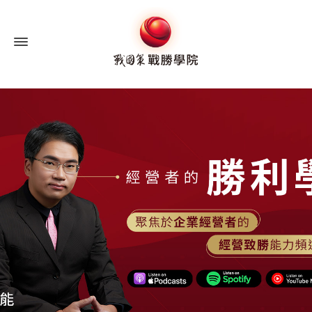
戰
國
策
戰
勝
學
院：
企
業
經