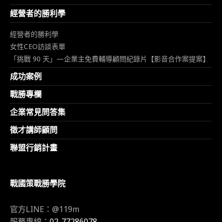
經營者的勝利學
經營者的勝利學
女性CEO訪談表單
「挑戰 90 天」—企業主免費輔導顧問紀錄片【影音合作案提案】
成功案例
戰勝專欄
企業常見問答集
徵才講師顧問
聯盟行銷計畫
戰國策戰勝學院
官方LINE：@119m
服務專線：
02-77286078