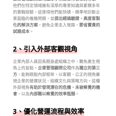
他們在特定領域擁有深厚的專業知識與累積多年
的實戰經驗。這使得他們能快速、精準地診斷企
業面臨的複雜問題，並
提出經過驗證、高度客製
化的解決方案
，避免企業走入彎路，
節省寶貴的
試錯成本
。
2、引入外部客觀視角
企業內部人員因長期身處組織之中，難免產生視
角上的盲點。
企業管理顧問公司
作為
獨立的第三
方
，能夠跳脫內部框架，以客觀、公正的視角審
視企業的營運狀況、組織文化與策略方向。這種
外部視角
有助於發現潛在的危機、未被察覺的機
會
，以及
內部難以察覺的效率瓶頸
。
3、優化營運流程與效率