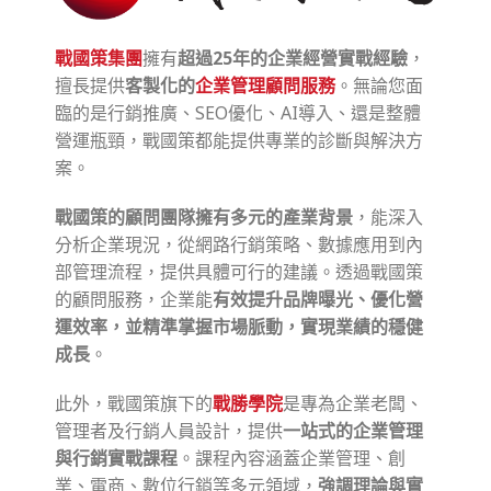
戰國策集團
擁有
超過25年的企業經營實戰經驗
，
擅長提供
客製化的
企業管理顧問服務
。無論您面
臨的是行銷推廣、SEO優化、AI導入、還是整體
營運瓶頸，戰國策都能提供專業的診斷與解決方
案。
戰國策的顧問團隊擁有多元的產業背景
，能深入
分析企業現況，從網路行銷策略、數據應用到內
部管理流程，提供具體可行的建議。透過戰國策
的顧問服務，企業能
有效提升品牌曝光、優化營
運效率，並精準掌握市場脈動，實現業績的穩健
成長
。
此外，戰國策旗下的
戰勝學院
是專為企業老闆、
管理者及行銷人員設計，提供
一站式的企業管理
與行銷實戰課程
。課程內容涵蓋企業管理、創
業、電商、數位行銷等多元領域，
強調理論與實