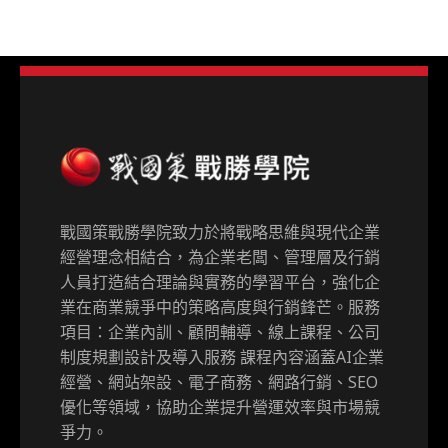
戰國策戰勝學院致力於將戰略思維與現代企業
經營理念相結合，為企業老闆、管理層及行銷
人員打造結合理論與實務的學習平台，強化企
業在商業競爭中的策略高度與行銷鋒芒。服務
項目：企業內訓、顧問輔導、線上課程、公司
制度規劃設計及導入服務 課程內容涵蓋AI企業
經營、網站架設、電子商務、網路行銷、SEO
優化等領域，協助企業提升營運效率與市場競
爭力。