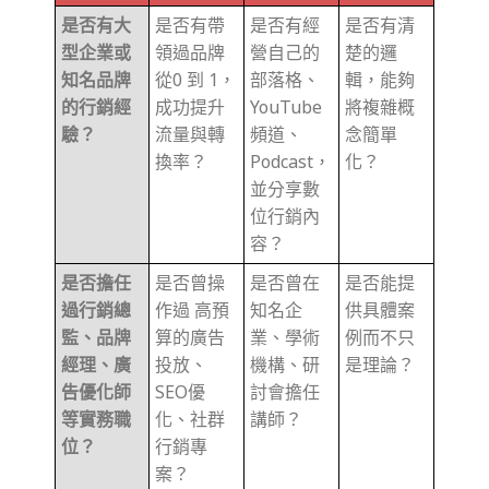
是否有大
是否有帶
是否有經
是否有清
型企業或
領過品牌
營自己的
楚的邏
知名品牌
從0 到 1，
部落格、
輯，能夠
的行銷經
成功提升
YouTube
將複雜概
驗？
流量與轉
頻道、
念簡單
換率？
Podcast，
化？
並分享數
位行銷內
容？
是否擔任
是否曾操
是否曾在
是否能提
過行銷總
作過 高預
知名企
供具體案
監、品牌
算的廣告
業、學術
例而不只
經理、廣
投放、
機構、研
是理論？
告優化師
SEO優
討會擔任
等實務職
化、社群
講師？
位？
行銷專
案？