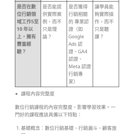
是否在數
是否能提
是否獲得
讓學員能
位行銷領
供實際案
行銷相關
夠實際操
域工作5至
例，而不
的 專業認
作，而不
10 年以
只是理
證（如
只是聽
上，擁有
論？
Google
課？
豐富經
Ads 認
驗？
證、GA4
認證、
Meta 認證
行銷專
家）
課程內容完整度
數位行銷課程的內容完整度，影響學習效果。一
門好的課程應該具備以下特點：
基礎概念：數位行銷基礎、行銷漏斗、顧客旅