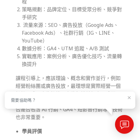
程
策略規劃：品牌定位、目標受眾分析、競爭對
手研究
流量來源：SEO、廣告投放（Google Ads、
Facebook Ads）、社群行銷（IG、LINE、
YouTube）
數據分析：GA4、UTM 追蹤、A/B 測試
實戰應用：案例分析、廣告優化技巧、流量轉
換提升
課程引導上，應該理論、概念和實作並行，例如
經營粉絲團或廣告投放，最理想是實際經營一個
粉絲團或是廣告投放、宣傳行銷某個商品或服
需要協助嗎？
務。另外現在行銷的方式日新月異，課程內容是
否是否包含 AI 行銷、GA4、短影音行銷等新技術
也非常重要。
學員評價