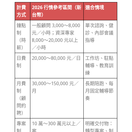
計費
2026 行情參考區間（新
適合情境
方式
台幣）
鐘點
一般顧問 3,000～8,000
單次諮詢、健
制
元／小時；資深專家
診、內部會議
（時
8,000～20,000 元以上
指導
薪）
／小時
日費
20,000～80,000 元／日
工作坊、駐點
制
輔導、教育訓
練
月費
30,000～150,000 元／
長期陪跑、每
制
月
月固定輔導節
（顧
奏
問約
聘）
專案
10 萬～300 萬元以上／
明確交付物：
制
案
轉型專案、制