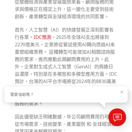
從整體經濟與產業發展趨勢來看，顧問服務的需
求與價格正在穩定上升，這一變化主要受到技術
創新、產業轉型與全球經濟環境的共同影響。
首先，人工智慧（AI）的快速發展正深刻影響各
行各業。
IDC預測
，2025年全球AI支出將達到
2270億美元，企業將從嘗試使用AI轉向透過AI來
重塑組織業務。 這種轉型可能增加AI相關諮詢服
務的需求，進而推動此類顧問費用的上升。此
外，企業對生成式人工智慧（GenAI）的興趣日
益濃厚，特別是在多模態和多模型應用方面。IDC
預計，台灣的AI平台市場將從2024年的8830萬美
元增長至2028年的2.35億美元。 這種增長可能促
需要協助嗎？
使企業尋求更多專業知識，從而提高對相關顧問
服務的需求。
因此儘管缺乏明確數據，年公司顧問費用仍可以
從市場需求、技術變革、產業趨勢 和 全球經濟環
境等因素來解釋與預測：