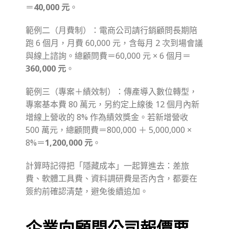
＝
40,000 元
。
範例二（月費制）：電商公司請行銷顧問長期陪
跑 6 個月，月費 60,000 元，含每月 2 次到場會議
與線上諮詢。總顧問費＝60,000 元 × 6 個月＝
360,000 元
。
範例三（專案＋績效制）：傳產導入數位轉型，
專案基本費 80 萬元，另約定上線後 12 個月內新
增線上營收的 8% 作為績效獎金。若新增營收
500 萬元，總顧問費＝800,000 ＋ 5,000,000 ×
8%＝
1,200,000 元
。
計算時記得把「隱藏成本」一起算進去：差旅
費、軟體工具費、資料調研費是否內含，都要在
簽約前確認清楚，避免後續追加。
企業向顧問公司報價要