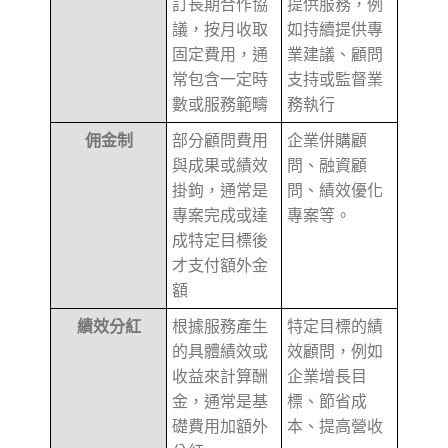
訂長期合作協
提供服務，例
議，按月收取
如持續提供專
固定費用，通
業建議、顧問
常包含一定時
支持或監督業
數或服務範疇
務執行
佣金制
部分顧問費用
企業併購顧
與成果或績效
問、融資顧
掛鉤，通常是
問、績效優化
專案完成或達
專案等。
成特定目標後
才支付額外金
額
績效分紅
根據服務產生
特定目標的績
的具體績效或
效顧問，例如
收益來計算酬
企業增長目
金，通常是基
標、節省成
礎費用加額外
本、提高營收