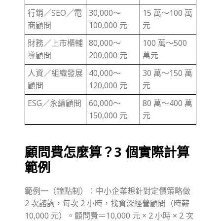
行銷／SEO／電
30,000～
15 萬～100 萬
商顧問
100,000 元
元
財務／上市櫃輔
80,000～
100 萬～500
導顧問
200,000 元
萬元
人資／組織發展
40,000～
30 萬～150 萬
顧問
120,000 元
元
ESG／永續顧問
60,000～
80 萬～400 萬
150,000 元
元
顧問費怎麼算？3 個實際計算
範例
範例一（鐘點制）：中小企業想針對定價策略做
2 次諮詢，每次 2 小時，找資深經營顧問（時薪
10,000 元）。顧問費＝10,000 元 × 2 小時 × 2 次