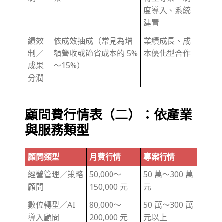
度導入、系統
建置
績效
依成效抽成（常見為增
業績成長、成
制／
額營收或節省成本的 5%
本優化型合作
成果
～15%）
分潤
顧問費行情表（二）：依產業
與服務類型
顧問類型
月費行情
專案行情
經營管理／策略
50,000～
50 萬～300 萬
顧問
150,000 元
元
數位轉型／AI
80,000～
50 萬～300 萬
導入顧問
200,000 元
元以上