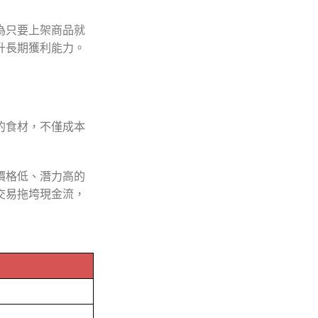
為只要上架商品就
升長期獲利能力。
的食材，不僅成本
價格低、潛力高的
交易拖垮現金流，