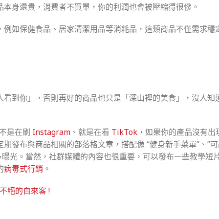
品本身還貴，消費者不買單，你的利潤也會被壓縮得很慘。
，例如保健食品、居家清潔用品等消耗品，這類商品不僅需求穩
人看到你」，否則再好的商品也只是「深山裡的美食」，沒人知
家不是在刷
Instagram
、就是在看
TikTok
，如果你的產品沒有出
發布與商品相關的部落格文章，搭配像 “健身新手菜單”、”可
得更多曝光。當然，社群媒體的內容也很重要，可以發布一些教學短
的
病毒式行銷
。
不絕的自來客 !