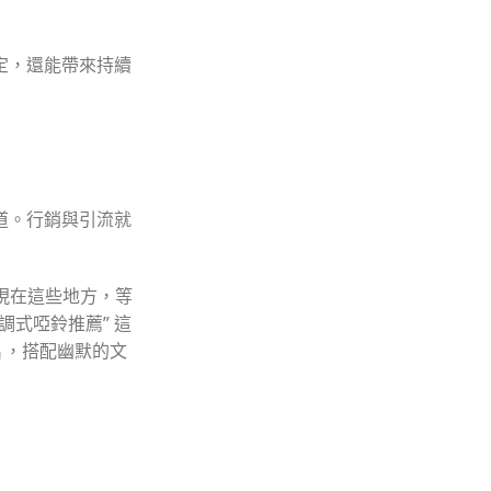
定，還能帶來持續
道。行銷與引流就
現在這些地方，等
調式啞鈴推薦” 這
片，搭配幽默的文