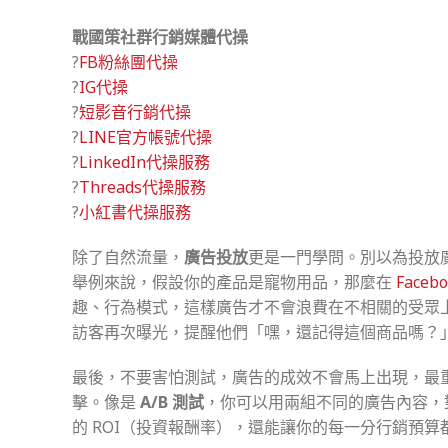
戰國策社群行銷媒體代操
?
FB粉絲團代操
?
IG代操
?
短影音行銷代操
?
LINE官方帳號代操
?
LinkedIn代操服務
?
Threads代操服務
?
小紅書代操服務
除了自然流量，
廣告投放
更是一門學問。別以為投放
舉例來說，假設你的產品是寵物用品，那麼在
Face
趣、行為模式，這樣廣告才不會浪費在不相關的受眾
訪客再次曝光，提醒他們「嘿，還記得這個商品嗎？
最後，不要害怕測試，廣告的成效不會馬上出現，最
擊。像是
A/B 測試
，你可以用兩組不同的廣告內容，
的 ROI（投資報酬率），還能讓你的每一分行銷預算