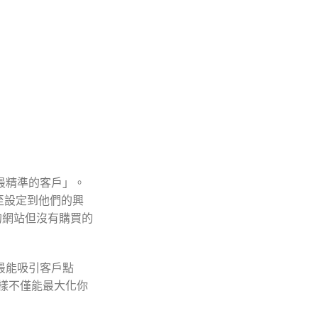
最精準的客戶」。
至設定到他們的興
的網站但沒有購買的
最能吸引客戶點
樣不僅能最大化你