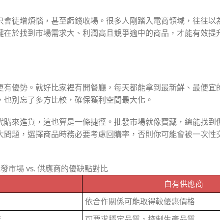
只會徒增煩惱，甚至虧錢收場。很多人剛踏入電商領域，往往以
鍵在於找到市場需求大、利潤高且競爭適中的商品，才能有效提
更有優勢。就好比家裡有開餐廳，每天都能拿到最新鮮、最便宜
，也別忘了多方比較，確保獲利空間最大化。
代購來進貨，這也算是一條捷徑。批發市場就像寶藏，總能找到
大問題，選擇商品時務必要考慮回購率，否則你可能會被一次性
發市場 vs. 供應商的優缺點對比
自有供應商
依合作關係可能取得較優惠價格
齊
可要求穩定品質，控制生產品質