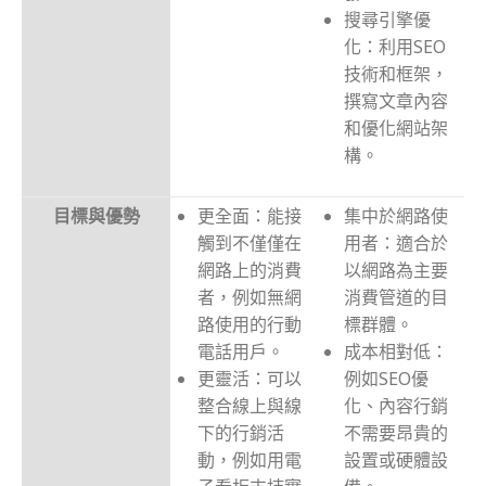
搜尋引擎優
化：利用SEO
技術和框架，
撰寫文章內容
和優化網站架
構。
目標與優勢
更全面：能接
集中於網路使
觸到不僅僅在
用者：適合於
網路上的消費
以網路為主要
者，例如無網
消費管道的目
路使用的行動
標群體。
電話用戶。
成本相對低：
更靈活：可以
例如SEO優
整合線上與線
化、內容行銷
下的行銷活
不需要昂貴的
動，例如用電
設置或硬體設