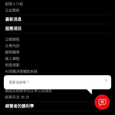
創辦人介紹
公益贊助
最新消息
服務項目
公開課程
企業內訓
顧問輔導
線上課程
制度規劃
AI塔羅決策輔助系統
企業用AI經營策略指令
需要協助嗎？
企業經營電子書下載
戰國策戰勝學院企業公益講座
創業兵法 36 計
經營者的勝利學