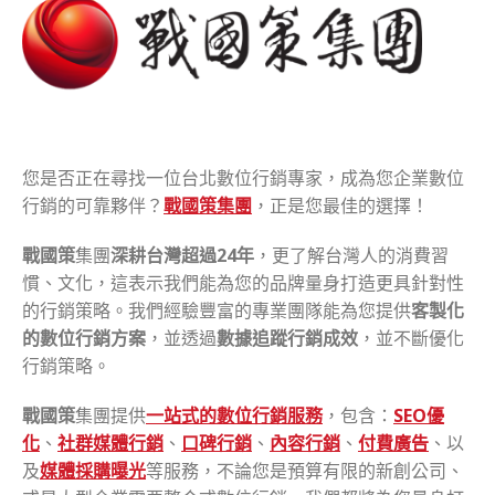
您是否正在尋找一位台北數位行銷專家，成為您企業數位
行銷的可靠夥伴？
戰國策集團
，正是您最佳的選擇！
戰國策
集團
深耕台灣超過24年
，更了解台灣人的消費習
慣、文化，這表示我們能為您的品牌量身打造更具針對性
的行銷策略。我們經驗豐富的專業團隊能為您提供
客製化
的數位行銷方案
，並透過
數據追蹤行銷成效
，並不斷優化
行銷策略。
戰國策
集團提供
一站式的數位行銷服務
，包含：
SEO優
化
、
社群媒體行銷
、
口碑行銷
、
內容行銷
、
付費廣告
、以
及
媒體採購曝光
等服務，不論您是預算有限的新創公司、